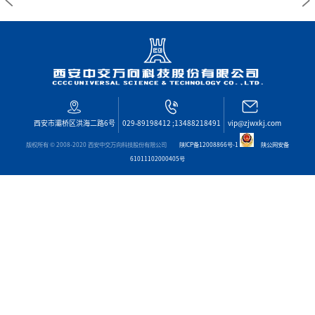




西安市灞桥区洪海二路6号
029-89198412 ;13488218491
vip@zjwxkj.com
版权所有 © 2008-2020 西安中交万向科技股份有限公司
陕ICP备12008866号-1
陕公网安备
61011102000405号